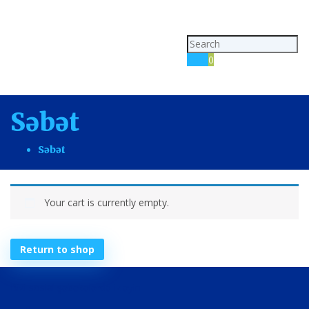
Toggl
navig
Cart
0
Səbət
Səbət
Your cart is currently empty.
Return to shop
Bizi sosial şəbəkələrdə izləyin