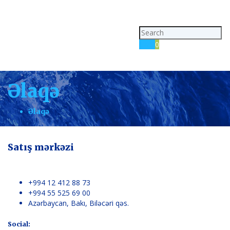
Toggl
navig
Cart
0
Əlaqə
Əlaqə
Satış mərkəzi
+994 12 412 88 73
+994 55 525 69 00
Azərbaycan, Bakı, Biləcəri qəs.
Social: