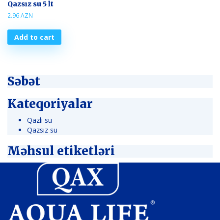
Qazsız su 5 lt
2.96
AZN
Add to cart
Səbət
Kateqoriyalar
Qazlı su
Qazsız su
Məhsul etiketləri