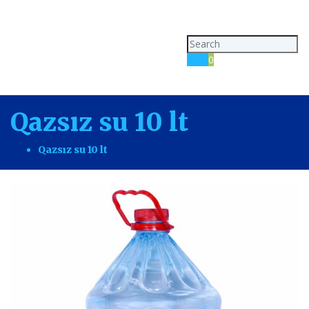
Toggl
navig
Cart
0
Qazsız su 10 lt
Qazsız su 10 lt