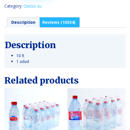
10
lt
Category:
Qazsız su
quantity
Description
Reviews (10334)
Description
10 lt
1 ədəd
Related products