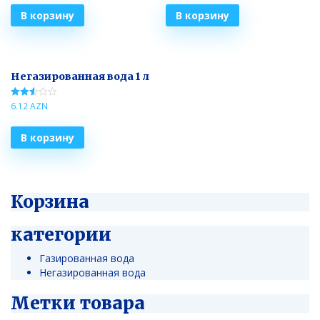
В корзину
В корзину
Негазированная вода 1 л
6.12
AZN
Оценка
2.52
из 5
В корзину
Корзина
категории
Газированная вода
Негазированная вода
Метки товара